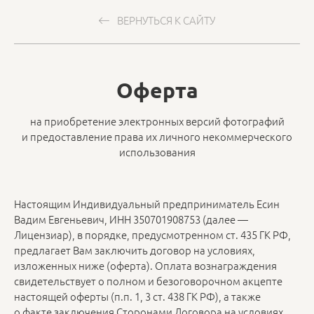
ВЕРНУТЬСЯ К САЙТУ
Оферта
на приобретение электронных версий фотографий
и предоставление права их личного некоммерческого
использования
Настоящим Индивидуальный предприниматель Есин
Вадим Евгеньевич, ИНН 350701908753 (далее —
Лицензиар), в порядке, предусмотренном ст. 435 ГК РФ,
предлагает Вам заключить договор на условиях,
изложенных ниже (оферта). Оплата вознаграждения
свидетельствует о полном и безоговорочном акцепте
настоящей оферты (п.п. 1, 3 ст. 438 ГК РФ), а также
о факте заключения Сторонами Договора на условиях