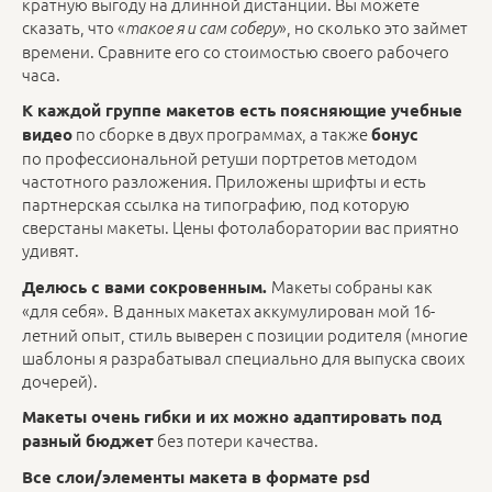
кратную выгоду на длинной дистанции. Вы можете
сказать, что «
», но сколько это займет
такое я и сам соберу
времени. Сравните его со стоимостью своего рабочего
часа.
К каждой группе макетов есть поясняющие учебные
по сборке в двух программах, а также
видео
бонус
по профессиональной ретуши портретов методом
частотного разложения. Приложены шрифты и есть
партнерская ссылка на типографию, под которую
сверстаны макеты. Цены фотолаборатории вас приятно
удивят.
Макеты собраны как
Делюсь с вами сокровенным.
«для себя».
В данных макетах аккумулирован мой 16-
летний опыт, стиль выверен с позиции родителя (многие
шаблоны я разрабатывал специально для выпуска своих
дочерей).
Макеты очень гибки и их можно адаптировать под
без потери качества.
разный бюджет
Все слои/элементы макета в формате psd