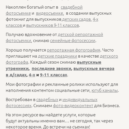
Накоплен богатый опыт в
свадебной
фотосъемке
и
видеосъемке
, в создании выпускных
фотокниг для выпускников
детских садов
,
4-х
классов
и
выпускников 9-11 классов
.
Получаю вдохновение от
детской репортажной
фотосъемки
, снимаю
семейные фотосессии
.
Хорошо получается
репортажная фотография
. Часто
приглашают на
детские праздники
в качестве
детского
фотографа
. Каждый сезон снимаю
выпускные
утренники
,
последние звонки
,
выпускные вечера
.
в д/садах
,
4-х
и
9-11 классах
Мои фотографии и рекламные ролики используют для
наполнения контентом социальные сети,
ютуб каналы
.
Востребован в
свадебных
и
индивидуальных
фотосессиях
. Снимаем
фото-видеоконтент
для Бизнеса.
На этом ресурсе вы найдете услуги, которые
будут актуальны именно вам… не сегодня, так через
некоторое время. До встречи на съемках!