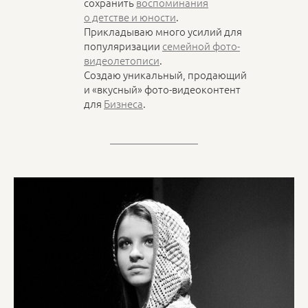
сохранить
воспоминания
о детстве и юности
.
Прикладываю много усилий для
популяризации
семейной фото-
видеолетописи
.
Создаю уникальный, продающий
и «вкусный» фото-видеоконтент
для
Бизнеса
.