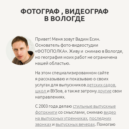
ФОТОГРАФ , ВИДЕОГРАФ
В ВОЛОГДЕ
Привет! Меня зовут Вадим Есин.
Основатель фото-видеостудии
«ФОТОПОЛКА». Живу и снимаю в Вологде,
но география моих работ не ограничена
нашей областью.
На этом специализированном сайте
я рассказываю и показываю о своих
услугах для выпускников
детских садов
,
школ
и ВУЗов, а также затрону
другие
свои
направлениях.
С 2003 года делаю
стильные выпускные
фотокниги
со смыслами, снимаю
видео
на выпускных утренниках
,
последних
звонках
и
выпускных вечерах
. Помогаю