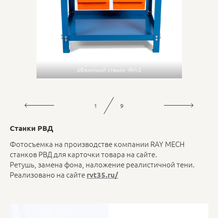
обжимной станок -RM-2
обжимной станок -RM-2
2
9
Станки РВД
Фотосъемка на производстве компании RAY MECH
станков РВД для карточки товара на сайте.
Ретушь, замена фона, наложение реалистичной тени.
Реализовано на сайте
rvt35.ru/