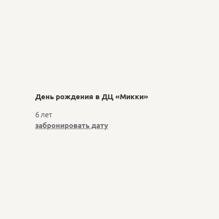
День рождения в ДЦ «Микки»
6 лет
заброниров
ать дату