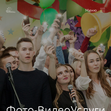
Меню
Фото-ВидеоУслуги