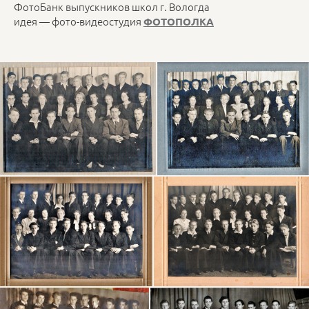
ФотоБанк выпускников школ г. Вологда
идея — фото-видеостудия
ФОТОПОЛКА