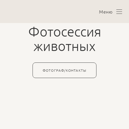
Меню
Фотосессия
животных
ФОТОГРАФ/КОНТАКТЫ
20 августа 2022
Фотосессия щенков для продажи. Хозяин будет
запускать рекламу с использованием фотоконтента.
Щенкам 3 недели от роду. Приходилось помогать руками