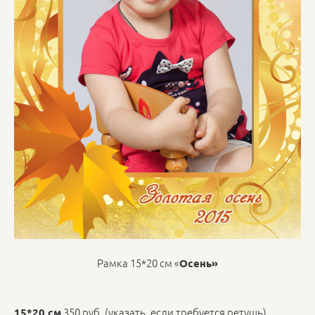
Рамка 15*20 см «
Осень»
350 руб. (указать, если требуется ретушь)
15*20 см