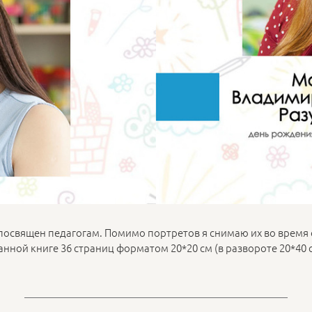
посвящен педагогам. Помимо портретов я снимаю их во время 
анной книге 36 страниц форматом 20*20 см (в развороте 20*40