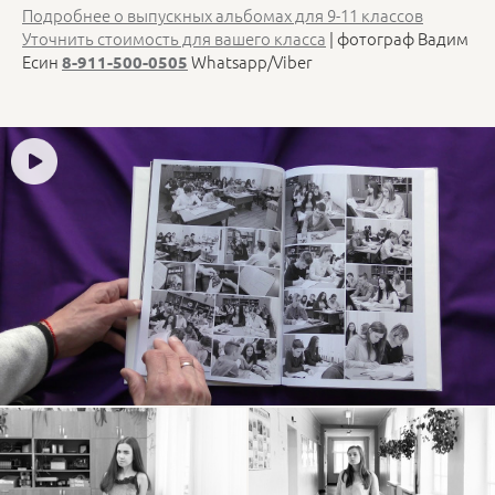
Подробнее о выпускных альбомах для 9-11 классов
Уточнить стоимость для вашего класса
| фотограф Вадим
Есин
Whatsapp/Viber
8-911-500-0505