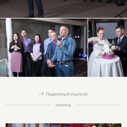
Поделиться ссылкой
АНОНСЫ