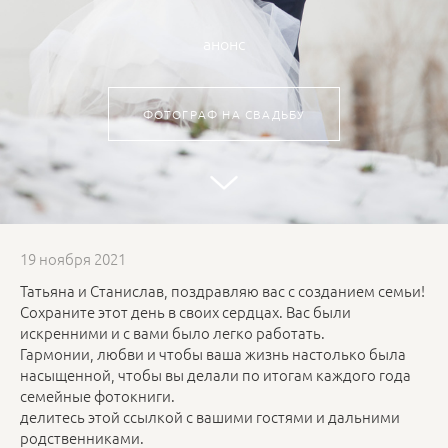
анонс
ФОТОГРАФ НА СВАДЬБУ
19 ноября 2021
Татьяна и Станислав, поздравляю вас с созданием семьи!
Сохраните этот день в своих сердцах. Вас были
искренними и с вами было легко работать.
Гармонии, любви и чтобы ваша жизнь настолько была
насыщенной, чтобы вы делали по итогам каждого года
семейные фотокниги.
делитесь этой ссылкой с вашими гостями и дальними
родственниками.