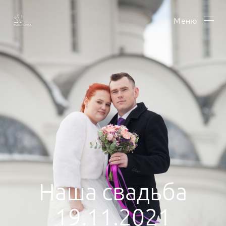
Меню
Наша свадьба
19.11.2021