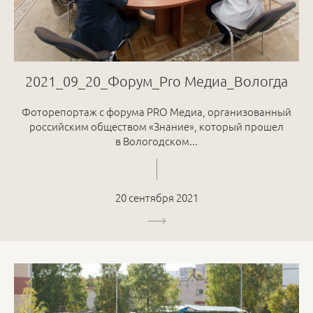
2021_09_20_Форум_Pro Медиа_Вологда
Фоторепортаж с форума PRO Медиа, организованный
российским обществом «Знание», который прошел
в Вологодском...
20 сентября 2021