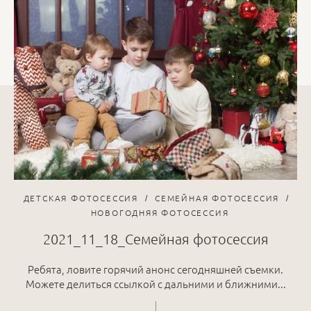
ДЕТСКАЯ ФОТОСЕССИЯ
СЕМЕЙНАЯ ФОТОСЕССИЯ
НОВОГОДНЯЯ ФОТОСЕССИЯ
2021_11_18_Семейная фотосессия
Ребята, ловите горячий анонс сегодняшней съемки.
Можете делиться ссылкой с дальними и ближними...