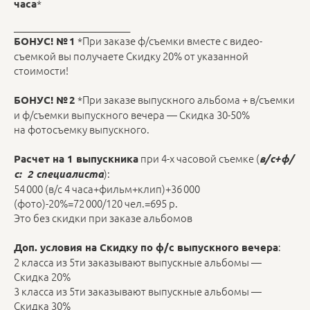
*
часа
________________________
*При заказе ф/съемки вместе с видео-
БОНУС! № 1
съемкой вы получаете Скидку 20% от указанной
стоимости!
*При заказе выпускного альбома + в/съемки
БОНУС! № 2
и ф/съемки выпускного вечера — Скидка 30-50%
на фотосъемку выпускного.
при 4-х часовой съемке (
Расчет на 1 выпускника
в/с+ф/
):
с: 2 специалиста
54 000 (в/с 4 часа+фильм+клип)+36 000
(фото)-20%=72 000/120 чел.=695 р.
Это без скидки при заказе альбомов
:
Доп. условия на Скидку по ф/с выпускного вечера
2 класса из 5ти заказывают выпускные альбомы —
Скидка 20%
3 класса из 5ти заказывают выпускные альбомы —
Скидка 30%