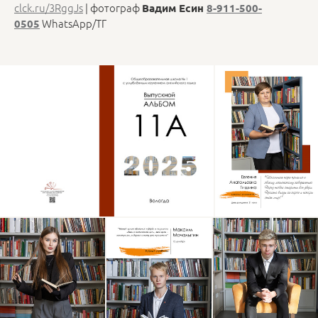
clck.ru/3RggJs
| фотограф
Вадим Есин
8-911-500-
WhatsApp/ТГ
0505