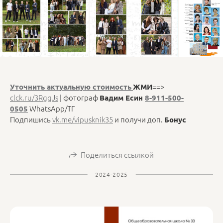
==>
Уточнить актуальную стоимость
ЖМИ
clck.ru/3RggJs
| фотограф
Вадим Есин
8-911-500-
WhatsApp/ТГ
0505
Подпишись
vk.me/vipusknik35
и получи доп.
Бонус
Поделиться ссылкой
2024-2025