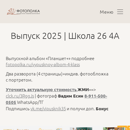
Меню
Выпуск 2025 | Школа 26 4А
Выпускной альбом «Планшет+» подробнее
fotopolka.ru/vypusknoy-albom-4-klass
Два разворота (4 страницы)+индив. фотообложка
с портретом.
==>
Уточнить актуальную стоимость
ЖМИ
clck.ru/3RggJs
| фотограф
Вадим Есин
8-911-500-
WhatsApp/ТГ
0505
Подпишись
vk.me/vipusknik35
и получи доп.
Бонус