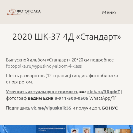
Меню
2020 ШК-37 4Д «Стандарт»
Выпускной альбом «Стандарт» 20*20 см подробнее
fotopolka.ru/vypusknoy-albom-4-klass
Шесть разворотов (12 страниц)+индив. фотообложка
с портретом.
==>
|
Уточнить актуальную стоимость
clck.ru/3RgdnT
фотограф
WhatsApp/ТГ
Вадим Есин
8-911-500-0505
Подпишись
и получи доп.
vk.me/vipusknik35
БОНУС