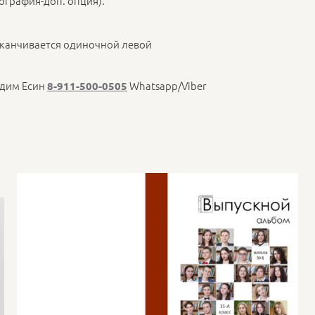
ография-доп. опция).
аканчивается одиночной левой
адим Есин
Whatsapp/Viber
8-911-500-0505