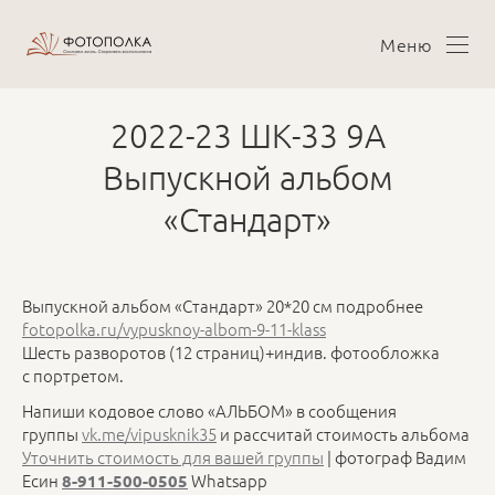
Меню
2022-23 ШК-33 9А
Выпускной альбом
«Стандарт»
Выпускной альбом «Стандарт» 20*20 см подробнее
fotopolka.ru/vypusknoy-albom-9-11-klass
Шесть разворотов (12 страниц)+индив. фотообложка
с портретом.
Напиши кодовое слово «АЛЬБОМ» в сообщения
группы
vk.me/vipusknik35
и рассчитай стоимость альбома
Уточнить стоимость для вашей группы
| фотограф Вадим
Есин
Whatsapp
8-911-500-0505