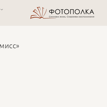
омисс»