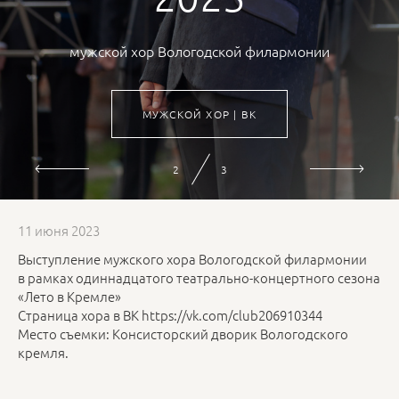
мужской хор Вологодской филармонии
МУЖСКОЙ ХОР | ВК
3
3
11 июня 2023
Выступление мужского хора Вологодской филармонии
в рамках одиннадцатого театрально-концертного сезона
«Лето в Кремле»
Страница хора в ВК https://vk.com/club206910344
Место съемки: Консисторский дворик Вологодского
кремля.